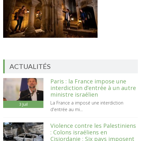
ACTUALITÉS
Paris : la France impose une
interdiction d’entrée à un autre
ministre israélien
La France a imposé une interdiction
3
Juil
d'entrée au mi...
Violence contre les Palestiniens
: Colons israéliens en
Cisjordanie : Six pays imposent