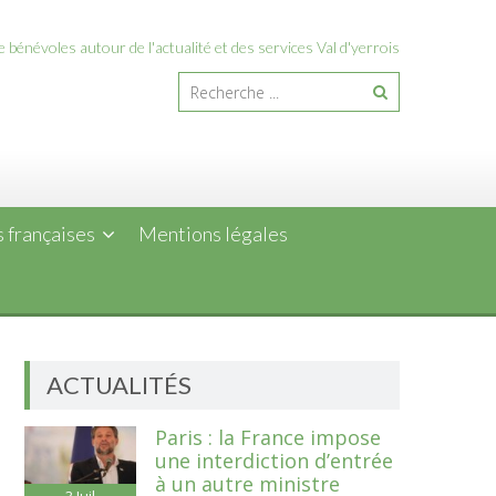
 bénévoles autour de l'actualité et des services Val d'yerrois
 françaises
Mentions légales
ACTUALITÉS
Paris : la France impose
une interdiction d’entrée
à un autre ministre