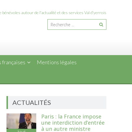
 bénévoles autour de l'actualité et des services Val d'yerrois
 françaises
Mentions légales
ACTUALITÉS
Paris : la France impose
une interdiction d’entrée
à un autre ministre