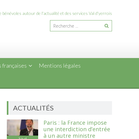
 bénévoles autour de l'actualité et des services Val d'yerrois
 françaises
Mentions légales
ACTUALITÉS
Paris : la France impose
une interdiction d’entrée
à un autre ministre