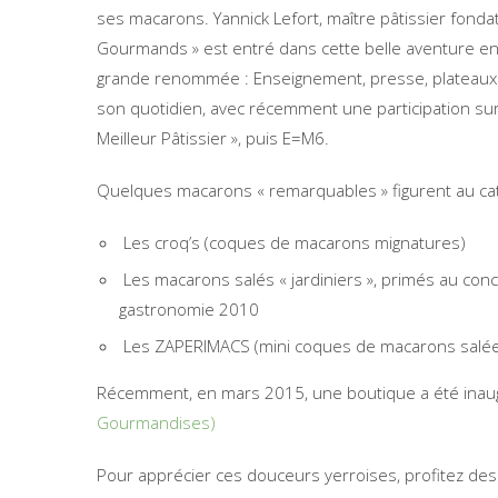
ses macarons. Yannick Lefort, maître pâtissier fond
Gourmands » est entré dans cette belle aventure en
grande renommée : Enseignement, presse, plateaux té
son quotidien, avec récemment une participation sur
Meilleur Pâtissier », puis E=M6.
Quelques macarons « remarquables » figurent au cat
Les croq’s (coques de macarons mignatures)
Les macarons salés « jardiniers », primés au conco
gastronomie 2010
Les ZAPERIMACS (mini coques de macarons salé
Récemment, en mars 2015, une boutique a été inau
Gourmandises)
Pour apprécier ces douceurs yerroises, profitez des 