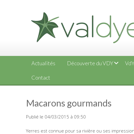
Skip
to
content
Actualités
Découverte du VDY
VdY
Contact
Macarons gourmands
Publié le 04/03/2015 à 09:50
Yerres est connue pour sa rivière ou ses impressio