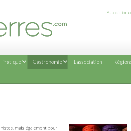
Association de
 Pratique
Gastronomie
L’association
Régions
nnistes, mais également pour