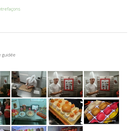
ntrefaçons
e guidée