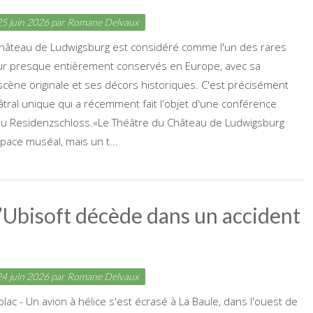
5 juin 2026
par
Romane Delvaux
château de Ludwigsburg est considéré comme l'un des rares
ur presque entièrement conservés en Europe, avec sa
cène originale et ses décors historiques. C'est précisément
âtral unique qui a récemment fait l'objet d'une conférence
 au Residenzschloss.«Le Théâtre du Château de Ludwigsburg
pace muséal, mais un t...
d’Ubisoft décède dans un accident
4 juin 2026
par
Romane Delvaux
lac - Un avion à hélice s'est écrasé à La Baule, dans l'ouest de