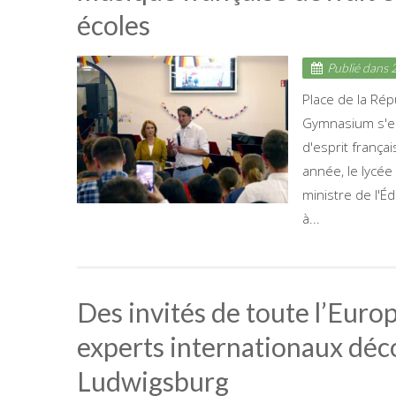
écoles
Publié dans
2
Place de la Rép
Gymnasium s'est
d'esprit françai
année, le lycée 
ministre de l'É
à...
Des invités de toute l’Eur
experts internationaux déc
Ludwigsburg