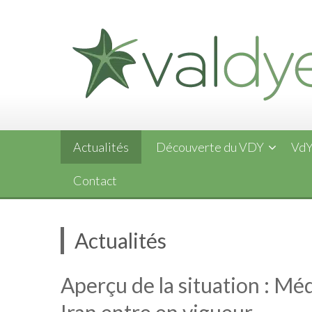
Skip
to
content
Actualités
Découverte du VDY
VdY
Contact
Actualités
Aperçu de la situation : Méd