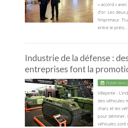
« accord » avec
d'or. Les deux 
l’imprimeur. Tr
entre le prési...
Industrie de la défense : de
entreprises font la promot
Publié dans
2
Villepinte - L'
des véhicules m
chars et les vé
pour déminer, s
véhicules sont