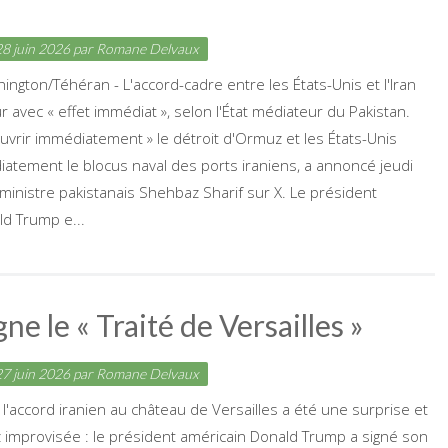
8 juin 2026
par
Romane Delvaux
ngton/Téhéran - L'accord-cadre entre les États-Unis et l'Iran
r avec « effet immédiat », selon l'État médiateur du Pakistan.
uvrir immédiatement » le détroit d'Ormuz et les États-Unis
atement le blocus naval des ports iraniens, a annoncé jeudi
 ministre pakistanais Shehbaz Sharif sur X. Le président
d Trump e...
e le « Traité de Versailles »
7 juin 2026
par
Romane Delvaux
 l'accord iranien au château de Versailles a été une surprise et
 improvisée : le président américain Donald Trump a signé son