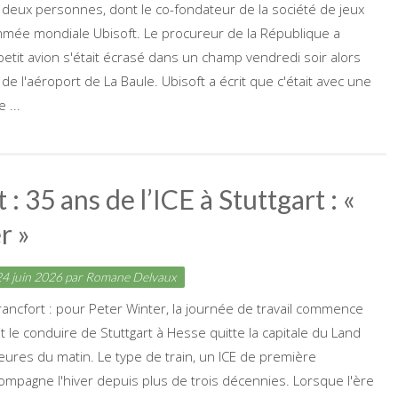
t deux personnes, dont le co-fondateur de la société de jeux
mée mondiale Ubisoft. Le procureur de la République a
petit avion s'était écrasé dans un champ vendredi soir alors
 de l'aéroport de La Baule. Ubisoft a écrit que c'était avec une
 ...
 : 35 ans de l’ICE à Stuttgart : «
r »
4 juin 2026
par
Romane Delvaux
Francfort : pour Peter Winter, la journée de travail commence
oit le conduire de Stuttgart à Hesse quitte la capitale du Land
eures du matin. Le type de train, un ICE de première
ompagne l'hiver depuis plus de trois décennies. Lorsque l'ère