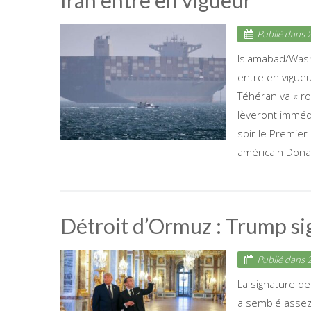
Iran entre en vigueur
Publié dans
2
Islamabad/Washi
entre en vigueu
Téhéran va « ro
lèveront immédi
soir le Premier
américain Donal
Détroit d’Ormuz : Trump sign
Publié dans
2
La signature de
a semblé assez