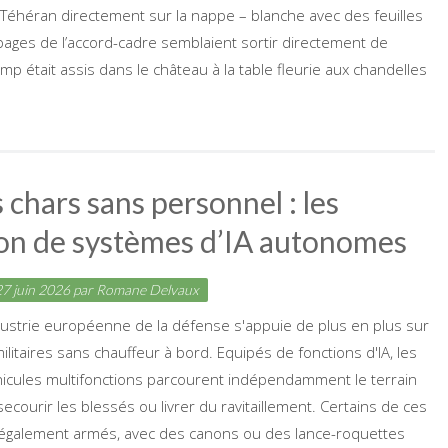
 Téhéran directement sur la nappe – blanche avec des feuilles
pages de l’accord-cadre semblaient sortir directement de
ump était assis dans le château à la table fleurie aux chandelles
s chars sans personnel : les
ion de systèmes d’IA autonomes
7 juin 2026
par
Romane Delvaux
industrie européenne de la défense s'appuie de plus en plus sur
ilitaires sans chauffeur à bord. Equipés de fonctions d'IA, les
hicules multifonctions parcourent indépendamment le terrain
ecourir les blessés ou livrer du ravitaillement. Certains de ces
 également armés, avec des canons ou des lance-roquettes