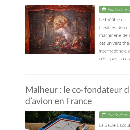
Publié dans
2
Le théâtre du 
théâtres de co
machinerie de s
cet univers thé
internationale
n'est pas un es
Malheur : le co-fondateur 
d’avion en France
Publié dans
2
La Baule-Escoub