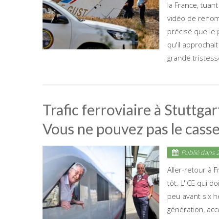
la France, tuan
vidéo de renom
précisé que le 
qu'il approchait
grande tristesse
Trafic ferroviaire à Stuttgart
Vous ne pouvez pas le casse
Publié dans
2
Aller-retour à 
tôt. L'ICE qui d
peu avant six h
génération, acc