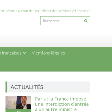
 bénévoles autour de l'actualité et des services Val d'yerrois
 françaises
Mentions légales
ACTUALITÉS
Paris : la France impose
une interdiction d’entrée
à un autre ministre