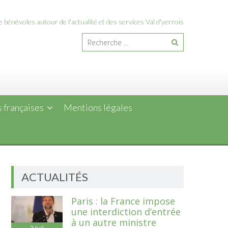
 bénévoles autour de l'actualité et des services Val d'yerrois
 françaises
Mentions légales
ACTUALITÉS
Paris : la France impose
une interdiction d’entrée
à un autre ministre