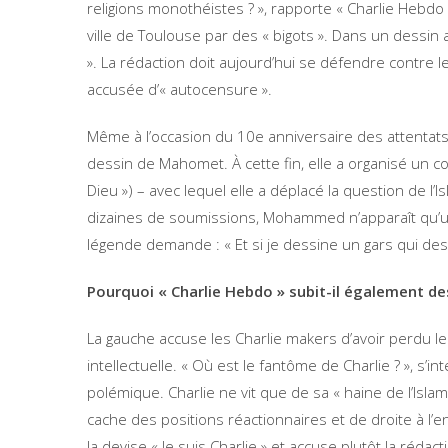
religions monothéistes ? », rapporte « Charlie Hebdo »
ville de Toulouse par des « bigots ». Dans un dessi
». La rédaction doit aujourd’hui se défendre contre 
accusée d’« autocensure ».
Même à l’occasion du 10e anniversaire des attentats
dessin de Mahomet. À cette fin, elle a organisé un c
Dieu ») – avec lequel elle a déplacé la question de l’I
dizaines de soumissions, Mohammed n’apparaît qu’une
légende demande : « Et si je dessine un gars qui de
Pourquoi « Charlie Hebdo » subit-il également de
La gauche accuse les Charlie makers d’avoir perdu leur
intellectuelle. « Où est le fantôme de Charlie ? », s
polémique. Charlie ne vit que de sa « haine de l’Islam » 
cache des positions réactionnaires et de droite à l
la devise « Je suis Charlie » et accuse plutôt la réda