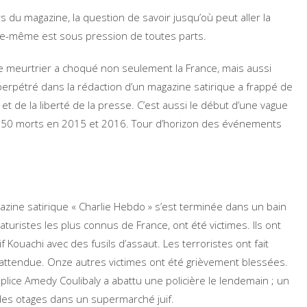
rs du magazine, la question de savoir jusqu’où peut aller la
lle-même est sous pression de toutes parts.
iste meurtrier a choqué non seulement la France, mais aussi
perpétré dans la rédaction d’un magazine satirique a frappé de
et de la liberté de la presse. C’est aussi le début d’une vague
de 250 morts en 2015 et 2016. Tour d’horizon des événements
zine satirique « Charlie Hebdo » s’est terminée dans un bain
turistes les plus connus de France, ont été victimes. Ils ont
f Kouachi avec des fusils d’assaut. Les terroristes ont fait
nattendue. Onze autres victimes ont été grièvement blessées.
lice Amedy Coulibaly a abattu une policière le lendemain ; un
 des otages dans un supermarché juif.