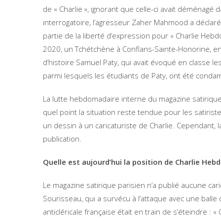
de « Charlie », ignorant que celle-ci avait déménagé 
interrogatoire, l’agresseur Zaher Mahmood a déclar
partie de la liberté d’expression pour « Charlie Hebd
2020, un Tchétchène à Conflans-Sainte-Honorine, en 
d’histoire Samuel Paty, qui avait évoqué en classe le
parmi lesquels les étudiants de Paty, ont été cond
La lutte hebdomadaire interne du magazine satiriqu
quel point la situation reste tendue pour les satiris
un dessin à un caricaturiste de Charlie. Cependant, 
publication.
Quelle est aujourd’hui la position de Charlie Hebd
Le magazine satirique parisien n’a publié aucune c
Sourisseau, qui a survécu à l’attaque avec une balle d
anticléricale française était en train de s’éteindre :