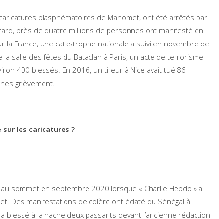
es caricatures blasphématoires de Mahomet, ont été arrêtés par
us tard, près de quatre millions de personnes ont manifesté en
Pour la France, une catastrophe nationale a suivi en novembre de
a salle des fêtes du Bataclan à Paris, un acte de terrorisme
ron 400 blessés. En 2016, un tireur à Nice avait tué 86
ines grièvement.
 sur les caricatures ?
uveau sommet en septembre 2020 lorsque « Charlie Hebdo » a
. Des manifestations de colère ont éclaté du Sénégal à
is a blessé à la hache deux passants devant l’ancienne rédaction