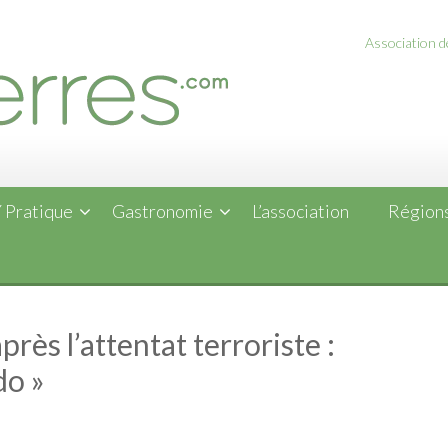
Association de
 Pratique
Gastronomie
L’association
Régions
rès l’attentat terroriste :
do »