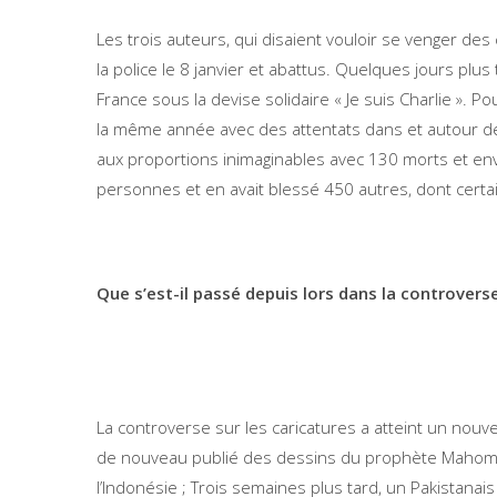
Les trois auteurs, qui disaient vouloir se venger d
la police le 8 janvier et abattus. Quelques jours pl
France sous la devise solidaire « Je suis Charlie ». 
la même année avec des attentats dans et autour de l
aux proportions inimaginables avec 130 morts et envi
personnes et en avait blessé 450 autres, dont certa
Que s’est-il passé depuis lors dans la controverse
La controverse sur les caricatures a atteint un no
de nouveau publié des dessins du prophète Mahomet
l’Indonésie ; Trois semaines plus tard, un Pakistana