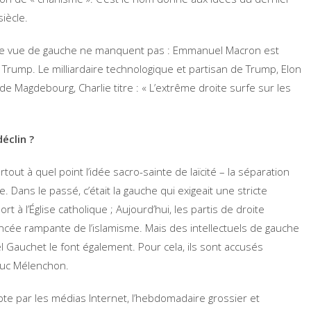
siècle.
s de vue de gauche ne manquent pas : Emmanuel Macron est
Trump. Le milliardaire technologique et partisan de Trump, Elon
de Magdebourg, Charlie titre : « L’extrême droite surfe sur les
éclin ?
ut à quel point l’idée sacro-sainte de laïcité – la séparation
e. Dans le passé, c’était la gauche qui exigeait une stricte
t à l’Église catholique ; Aujourd’hui, les partis de droite
ancée rampante de l’islamisme. Mais des intellectuels de gauche
 Gauchet le font également. Pour cela, ils sont accusés
-Luc Mélenchon.
te par les médias Internet, l’hebdomadaire grossier et