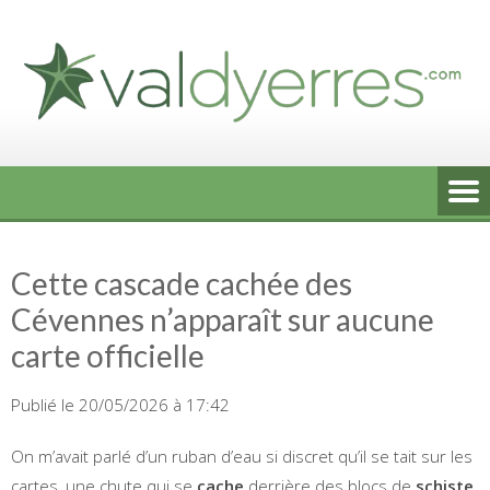
Skip
to
content
Cette cascade cachée des
Cévennes n’apparaît sur aucune
carte officielle
Publié le 20/05/2026 à 17:42
On m’avait parlé d’un ruban d’eau si discret qu’il se tait sur les
cartes, une chute qui se
cache
derrière des blocs de
schiste