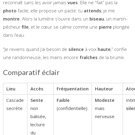
reconnaît sans les avoir jamais
vues
. Elle ne “fait” pas la
photo
facile, elle propose un pacte: tu
attends
, je me
montre
. Alors la lumière s’ouvre dans un
biseau
, un martin-
pêcheur
file
, et le cœur se calme comme une
pierre
plongée
dans l’eau.
“Je reviens quand j’ai besoin de
silence
à voix
haute
,” confie
une randonneuse, les mains encore
fraîches
de la brume.
Comparatif éclair
Lieu
Accès
Fréquentation
Hauteur
Atou
Cascade
Sente
Faible
Modeste
Inti
secrète
non
(confidentielle)
mais
sile
balisée,
nerveuse
lecture
du