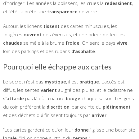
d’horloger. Les années la polissent, les crues la
redessinent
,
et l’été lui prête une
transparence
de verre.
Autour, les lichens
tissent
des cartes minuscules, les
fougères
ouvrent
des éventails, et une odeur de feuilles
chaudes
se mêle à la brume
froide
. On sent le pays
vivre
,
loin des parkings et des rubans
d’asphalte
.
Pourquoi elle échappe aux cartes
Le secret n’est pas
mystique
, il est
pratique
. L’accès est
diffus, les sentes
varient
au gré des pluies, et le cadastre ne
s’attarde
pas là où la nature
bouge
chaque saison. Les gens
du coin préfèrent la
discrétion
, par crainte du
piétinement
et des déchets qui finissent toujours par
arriver
.
“Les cartes gardent ce qu’on leur
donne
,” glisse une botaniste
locale
. “Ici, on donne surtout du
temps
.”