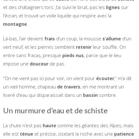
et des châtaigniers tors. J’ai suivi le bruit, pas les
lignes
sur
l’écran, et trouvé un voile liquide qui respire avec la
montagne
.
Là-bas, l’air devient
frais
d’un coup, la mousse
s’allume
d’un
vert neuf, et les pierres semblent
retenir
leur souffle. On
entre sans fracas, presque
pieds nus
, parce que le lieu
impose une
douceur
de pas.
“On ne vient pas ici pour voir, on vient pour
écouter
,” m’a dit
un vieil homme, chapeau
de travers
, en me montrant un
liseré d’eau qui disparaissait dans un
bassin
sombre.
Un murmure d’eau et de schiste
La chute n’est pas
haute
comme les géantes des Alpes, mais
elle est
ténue
et précise, ciselant la roche avec une
patience