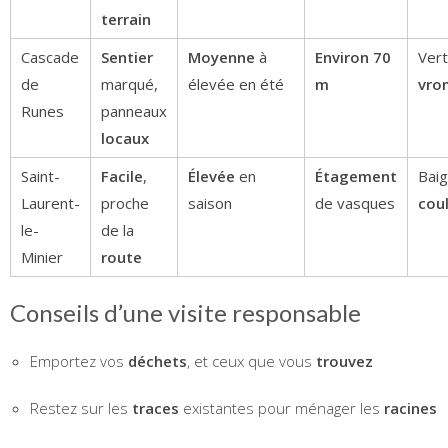
terrain
Cascade
Sentier
Moyenne
à
Environ 70
Vert
de
marqué,
élevée en été
m
vro
Runes
panneaux
locaux
Saint-
Facile
,
Élevée
en
Étagement
Bai
Laurent-
proche
saison
de vasques
cou
le-
de la
Minier
route
Conseils d’une visite responsable
Emportez vos
déchets
, et ceux que vous
trouvez
Restez sur les
traces
existantes pour ménager les
racines