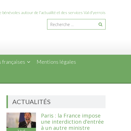
 bénévoles autour de l'actualité et des services Val d'yerrois
 françaises
Mentions légales
ACTUALITÉS
Paris : la France impose
une interdiction d’entrée
à un autre ministre