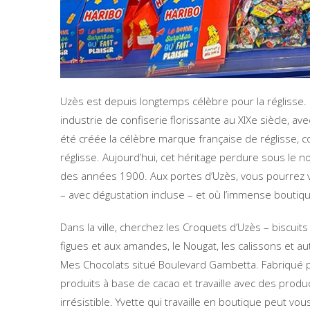
Uzès est depuis longtemps célèbre pour la réglisse.
industrie de confiserie florissante au XIXe siècle, avec
été créée la célèbre marque française de réglisse, co
réglisse. Aujourd’hui, cet héritage perdure sous le nom
des années 1900. Aux portes d’Uzès, vous pourrez vi
– avec dégustation incluse – et où l’immense boutiqu
Dans la ville, cherchez les Croquets d’Uzès – biscuits
figues et aux amandes, le Nougat, les calissons et 
Mes Chocolats situé Boulevard Gambetta. Fabriqué pa
produits à base de cacao et travaille avec des produ
irrésistible. Yvette qui travaille en boutique peut vou