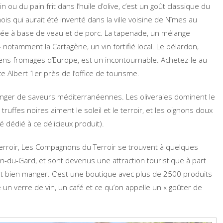
in ou du pain frit dans l’huile d’olive, c’est un goût classique du
mois qui aurait été inventé dans la ville voisine de Nîmes au
cée à base de veau et de porc. La tapenade, un mélange
s – notamment la Cartagène, un vin fortifié local. Le pélardon,
ens fromages d’Europe, est un incontournable. Achetez-le au
 Albert 1er près de l’office de tourisme.
ger de saveurs méditerranéennes. Les oliveraies dominent le
truffes noires aiment le soleil et le terroir, et les oignons doux
 dédié à ce délicieux produit).
terroir, Les Compagnons du Terroir se trouvent à quelques
lon-du-Gard, et sont devenus une attraction touristique à part
nt bien manger. C’est une boutique avec plus de 2500 produits
un verre de vin, un café et ce qu’on appelle un « goûter de