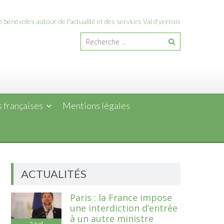
 bénévoles autour de l'actualité et des services Val d'yerrois
 françaises
Mentions légales
ACTUALITÉS
Paris : la France impose
une interdiction d’entrée
à un autre ministre