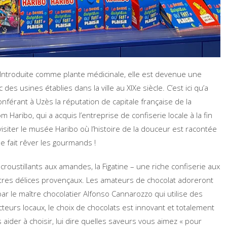
 Introduite comme plante médicinale, elle est devenue une
 des usines établies dans la ville au XIXe siècle. C’est ici qu’a
nférant à Uzès la réputation de capitale française de la
 Haribo, qui a acquis l’entreprise de confiserie locale à la fin
siter le musée Haribo où l’histoire de la douceur est racontée
e fait rêver les gourmands !
 croustillants aux amandes, la Figatine – une riche confiserie aux
autres délices provençaux. Les amateurs de chocolat adoreront
r le maître chocolatier Alfonso Cannarozzo qui utilise des
cteurs locaux, le choix de chocolats est innovant et totalement
s aider à choisir, lui dire quelles saveurs vous aimez « pour