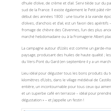
d’huile d’olive, de crème et d’ail. Servi tiède sur du pa
sud de la France. Il existe également le Petit pâté nî
début des années 1800 : une tourte à la viande épi
d’olives, d’anchois et d’ail, est un favori des apéritif
fromage de chèvre des Cévennes, l’un des plus anci
marché hebdomadaire ou à la Fromagerie Albert place
La campagne autour d’Uzès est comme un garde-man
paysage, produisant des huiles de haute qualité ; les 
du Vers-Pont du Gard (en septembre il y a un marché
Lieu idéal pour déguster tous les bons produits du 
kilomètres d’Uzès, dans le village médiéval de Castil
entière, un incontournable pour tous ceux qui aime
et un superbe café en terrasse – idéal pour prendre 
dégustation » – et j’appelle un festin !