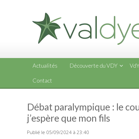
Skip
to
content
Actualités
Découverte du VDY
VdY
Contact
Débat paralympique : le cou
j’espère que mon fils
Publié le 05/09/2024 à 23:40