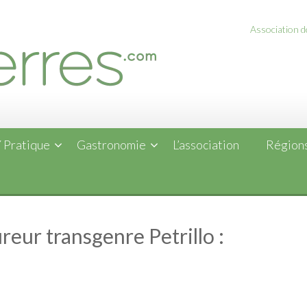
Association de
 Pratique
Gastronomie
L’association
Régions
reur transgenre Petrillo :