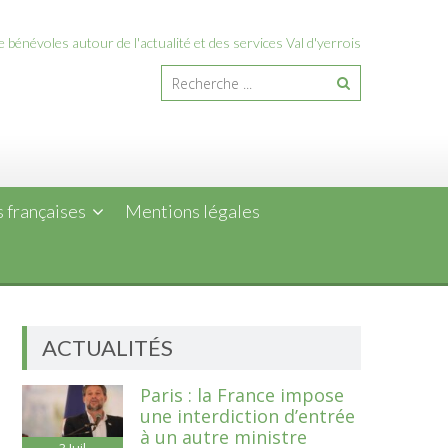
 bénévoles autour de l'actualité et des services Val d'yerrois
 françaises
Mentions légales
ACTUALITÉS
Paris : la France impose
une interdiction d’entrée
à un autre ministre