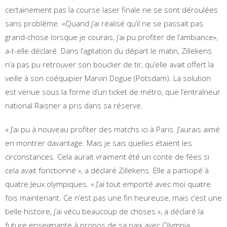
certainement pas la course laser finale ne se sont déroulées
sans problème. «Quand j’ai réalisé qu’il ne se passait pas
grand-chose lorsque je courais, j’ai pu profiter de l’ambiance»,
a-t-elle déclaré. Dans l’agitation du départ le matin, Zillekens
n’a pas pu retrouver son bouclier de tir, qu’elle avait offert la
veille à son coéquipier Marvin Dogue (Potsdam). La solution
est venue sous la forme d’un ticket de métro, que l’entraîneur
national Raisner a pris dans sa réserve.
« J’ai pu à nouveau profiter des matchs ici à Paris. J’aurais aimé
en montrer davantage. Mais je sais quelles étaient les
circonstances. Cela aurait vraiment été un conte de fées si
cela avait fonctionné », a déclaré Zillekens. Elle a participé à
quatre Jeux olympiques. « J’ai tout emporté avec moi quatre
fois maintenant. Ce n’est pas une fin heureuse, mais c’est une
belle histoire, j’ai vécu beaucoup de choses », a déclaré la
future enseignante à propos de sa paix avec Olympia.