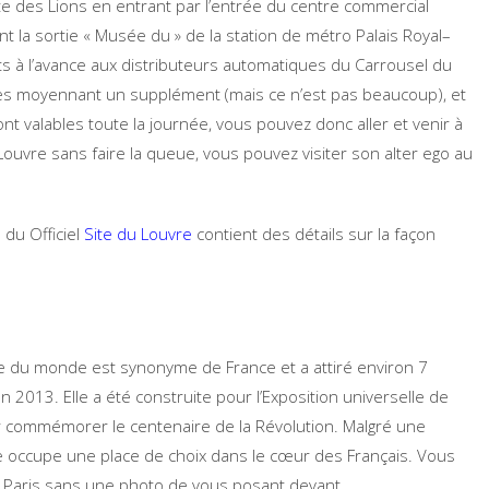
rte des Lions en entrant par l’entrée du centre commercial
nt la sortie « Musée du » de la station de métro Palais Royal–
s à l’avance aux distributeurs automatiques du Carrousel du
ores moyennant un supplément (mais ce n’est pas beaucoup), et
ont valables toute la journée, vous pouvez donc aller et venir à
 Louvre sans faire la queue, vous pouvez visiter son alter ego au
du Officiel
Site du Louvre
contient des détails sur la façon
re du monde est synonyme de France et a attiré environ 7
en 2013. Elle a été construite pour l’Exposition universelle de
 commémorer le centenaire de la Révolution. Malgré une
elle occupe une place de choix dans le cœur des Français. Vous
à Paris sans une photo de vous posant devant