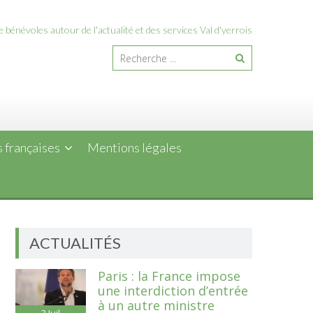
 bénévoles autour de l'actualité et des services Val d'yerrois
 françaises
Mentions légales
ACTUALITÉS
Paris : la France impose
une interdiction d’entrée
à un autre ministre