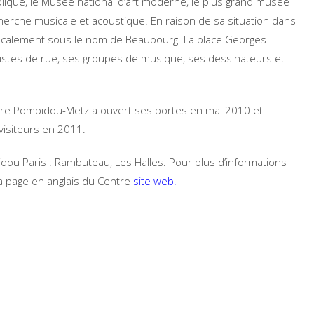
blique, le Musée national d’art moderne, le plus grand musée
herche musicale et acoustique. En raison de sa situation dans
 localement sous le nom de Beaubourg. La place Georges
istes de rue, ses groupes de musique, ses dessinateurs et
re Pompidou-Metz a ouvert ses portes en mai 2010 et
isiteurs en 2011.
ou Paris : Rambuteau, Les Halles. Pour plus d’informations
la page en anglais du Centre
site web
.