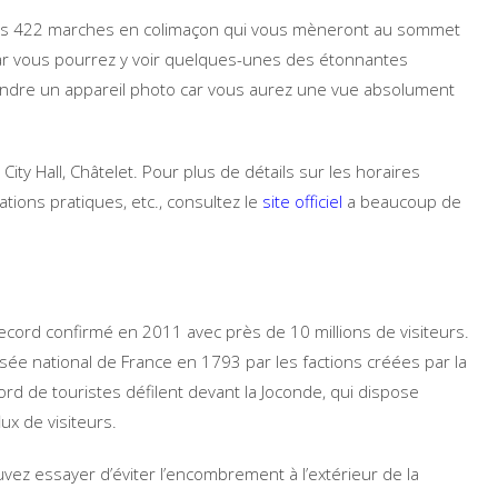
 les 422 marches en colimaçon qui vous mèneront au sommet
car vous pourrez y voir quelques-unes des étonnantes
rendre un appareil photo car vous aurez une vue absolument
 City Hall, Châtelet. Pour plus de détails sur les horaires
ations pratiques, etc., consultez le
site officiel
a beaucoup de
ecord confirmé en 2011 avec près de 10 millions de visiteurs.
ée national de France en 1793 par les factions créées par la
d de touristes défilent devant la Joconde, qui dispose
lux de visiteurs.
ouvez essayer d’éviter l’encombrement à l’extérieur de la