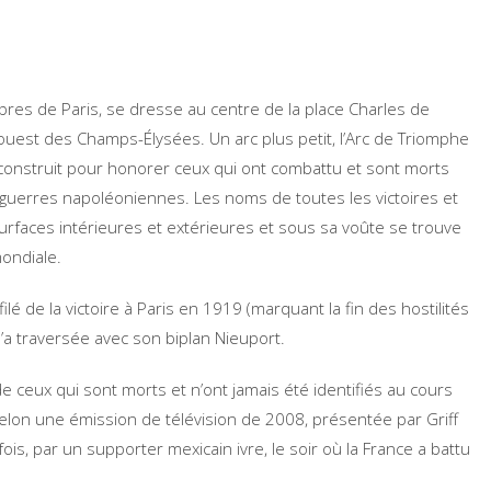
bres de Paris, se dresse au centre de la place Charles de
té ouest des Champs-Élysées. Un arc plus petit, l’Arc de Triomphe
é construit pour honorer ceux qui ont combattu et sont morts
s guerres napoléoniennes. Les noms de toutes les victoires et
surfaces intérieures et extérieures et sous sa voûte se trouve
ondiale.
lé de la victoire à Paris en 1919 (marquant la fin des hostilités
’a traversée avec son biplan Nieuport.
 ceux qui sont morts et n’ont jamais été identifiés au cours
elon une émission de télévision de 2008, présentée par Griff
ois, par un supporter mexicain ivre, le soir où la France a battu