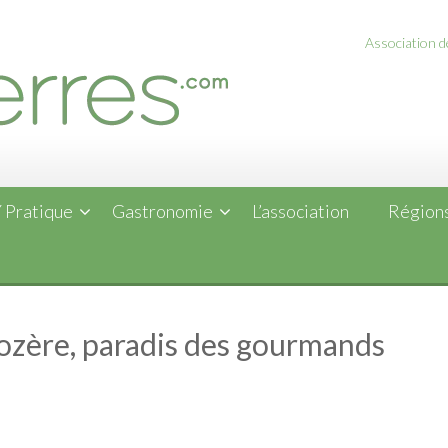
Association de
 Pratique
Gastronomie
L’association
Régions
Lozère, paradis des gourmands