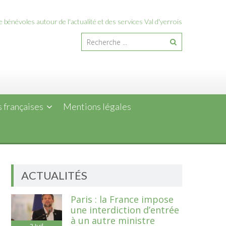
 bénévoles autour de l'actualité et des services Val d'yerrois
 françaises
Mentions légales
ACTUALITÉS
Paris : la France impose
une interdiction d’entrée
à un autre ministre