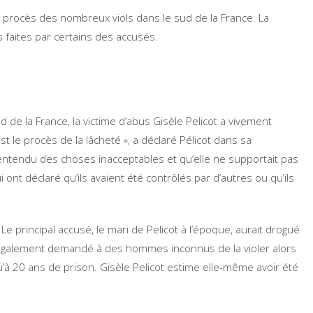
le procès des nombreux viols dans le sud de la France. La
s faites par certains des accusés.
d de la France, la victime d’abus Gisèle Pelicot a vivement
st le procès de la lâcheté », a déclaré Pélicot dans sa
a entendu des choses inacceptables et qu’elle ne supportait pas
 ont déclaré qu’ils avaient été contrôlés par d’autres ou qu’ils
principal accusé, le mari de Pelicot à l’époque, aurait drogué
a également demandé à des hommes inconnus de la violer alors
u’à 20 ans de prison. Gisèle Pelicot estime elle-même avoir été