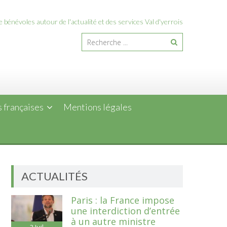
 bénévoles autour de l'actualité et des services Val d'yerrois
 françaises
Mentions légales
ACTUALITÉS
Paris : la France impose
une interdiction d’entrée
à un autre ministre