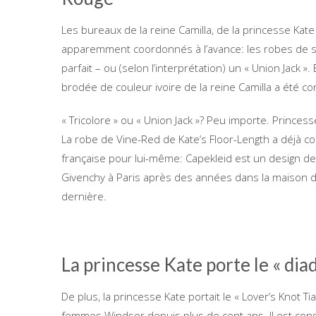
Les bureaux de la reine Camilla, de la princesse Kate
apparemment coordonnés à l’avance: les robes de so
parfait – ou (selon l’interprétation) un « Union Jack »
brodée de couleur ivoire de la reine Camilla a été co
« Tricolore » ou « Union Jack »? Peu importe. Princes
La robe de Vine-Red de Kate’s Floor-Length a déjà co
française pour lui-même: Capekleid est un design de
Givenchy à Paris après des années dans la maison
dernière.
La princesse Kate porte le « di
De plus, la princesse Kate portait le « Lover’s Knot 
femmes Windsor depuis plus de cent ans. Il est co