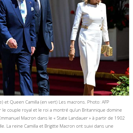
ntre) et Queen Camilla (en vert) Les macrons.
Photo: AFP
r le couple royal et le roi a montré qu’un Britannique domine
Et Emmanuel Macron dans le « State Landauer » à partir de 1902
lle. La reine Camilla et Brigitte Macron ont suivi dans une