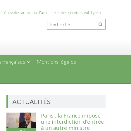
 bénévoles autour de l'actualité et des services Val d'yerrois
 françaises
Mentions légales
ACTUALITÉS
Paris : la France impose
une interdiction d’entrée
à un autre ministre