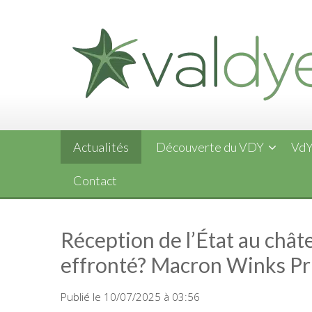
Skip
to
content
Actualités
Découverte du VDY
VdY
Contact
Réception de l’État au châ
effronté? Macron Winks Pri
Publié le 10/07/2025 à 03:56