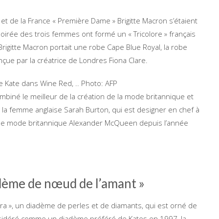
 et de la France « Première Dame » Brigitte Macron s’étaient
irée des trois femmes ont formé un « Tricolore » français
. Brigitte Macron portait une robe Cape Blue Royal, la robe
nçue par la créatrice de Londres Fiona Clare.
se Kate dans Wine Red, ..
Photo: AFP
mbiné le meilleur de la création de la mode britannique et
 la femme anglaise Sarah Burton, qui est designer en chef à
 de mode britannique Alexander McQueen depuis l’année
adème de nœud de l’amant »
Tiara », un diadème de perles et de diamants, qui est orné de
nsidéré comme un diadème préféré de Kates en 1997, la