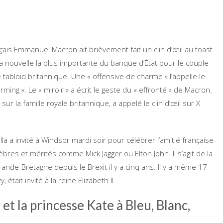
çais Emmanuel Macron ait brièvement fait un clin d’œil au toast
la nouvelle la plus importante du banque d’État pour le couple
tabloïd britannique. Une « offensive de charme » l’appelle le
harming ». Le « miroir » a écrit le geste du « effronté » de Macron.
 sur la famille royale britannique, a appelé le clin d’œil sur X
illa a invité à Windsor mardi soir pour célébrer l’amitié française-
bres et mérités comme Mick Jagger ou Elton John. Il s’agit de la
ande-Bretagne depuis le Brexit il y a cinq ans. Il y a même 17
était invité à la reine Elizabeth II.
t la princesse Kate à Bleu, Blanc,