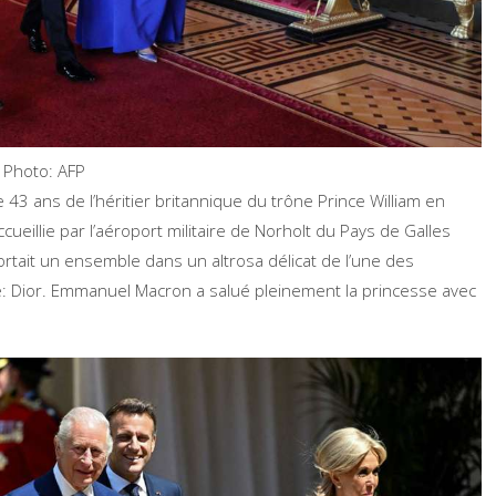
.
Photo: AFP
e 43 ans de l’héritier britannique du trône Prince William en
ccueillie par l’aéroport militaire de Norholt du Pays de Galles
rtait un ensemble dans un altrosa délicat de l’une des
: Dior. Emmanuel Macron a salué pleinement la princesse avec