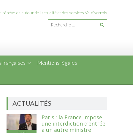
 bénévoles autour de l'actualité et des services Val d'yerrois
 françaises
Mentions légales
ACTUALITÉS
Paris : la France impose
une interdiction d’entrée
à un autre ministre