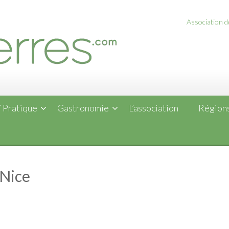
Association de
 Pratique
Gastronomie
L’association
Régions
 Nice