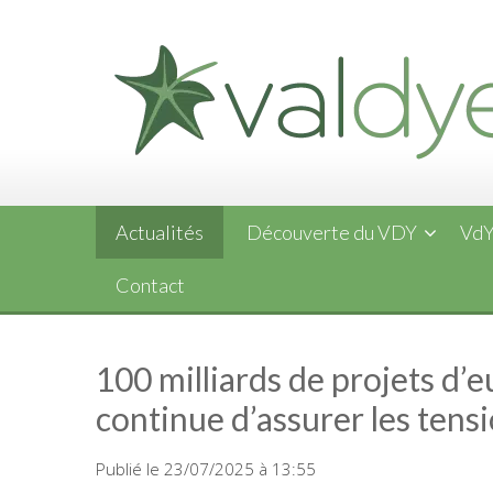
Skip
to
content
Actualités
Découverte du VDY
VdY
Contact
100 milliards de projets d’e
continue d’assurer les tens
Publié le 23/07/2025 à 13:55