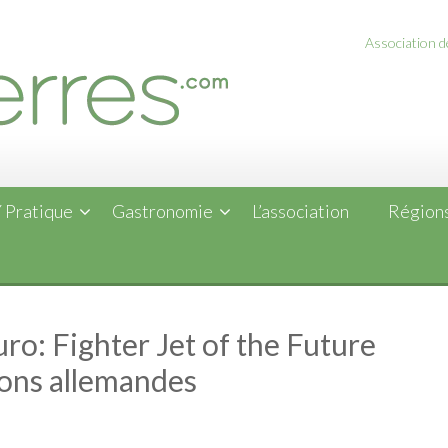
Association de
 Pratique
Gastronomie
L’association
Régions
uro: Fighter Jet of the Future
ions allemandes