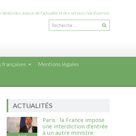
 bénévoles autour de l'actualité et des services Val d'yerrois
 françaises
Mentions légales
ACTUALITÉS
Paris : la France impose
une interdiction d’entrée
à un autre ministre