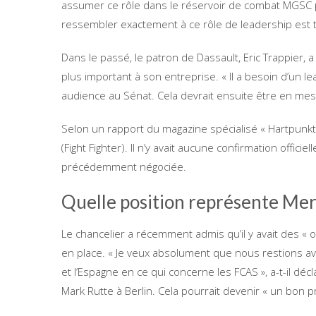
assumer ce rôle dans le réservoir de combat MGSC p
ressembler exactement à ce rôle de leadership est 
Dans le passé, le patron de Dassault, Eric Trappier, 
plus important à son entreprise. « Il a besoin d’un le
audience au Sénat. Cela devrait ensuite être en me
Selon un rapport du magazine spécialisé « Hartpunkt
(Fight Fighter). Il n’y avait aucune confirmation officie
précédemment négociée.
Quelle position représente Mer
Le chancelier a récemment admis qu’il y avait des « o
en place. « Je veux absolument que nous restions a
et l’Espagne en ce qui concerne les FCAS », a-t-il déc
Mark Rutte à Berlin. Cela pourrait devenir « un bon 