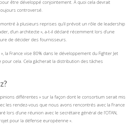
our être développé conjointement. À quoi cela devrait
toujours controversé.
a montré à plusieurs reprises qu’il prévoit un rôle de leadership
ader, d’un architecte », a-t-il déclaré récemment lors d’une
sure de décider des fournisseurs.
 », la France vise 80% dans le développement du Fighter Jet
lle pour cela. Cela gâcherait la distribution des tâches
z?
pinions différentes » sur la façon dont le consortium serait mis
vec les rendez-vous que nous avons rencontrés avec la France
laré lors d’une réunion avec le secrétaire général de l’OTAN,
projet pour la défense européenne ».