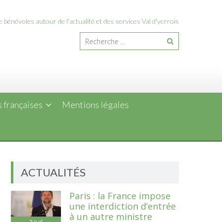
 bénévoles autour de l'actualité et des services Val d'yerrois
 françaises
Mentions légales
ACTUALITÉS
Paris : la France impose
une interdiction d’entrée
à un autre ministre