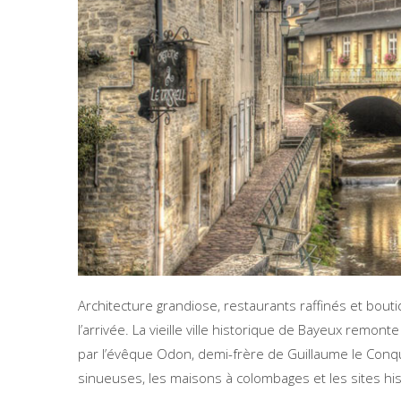
Architecture grandiose, restaurants raffinés et bout
l’arrivée. La vieille ville historique de Bayeux rem
par l’évêque Odon, demi-frère de Guillaume le Conqué
sinueuses, les maisons à colombages et les sites hi