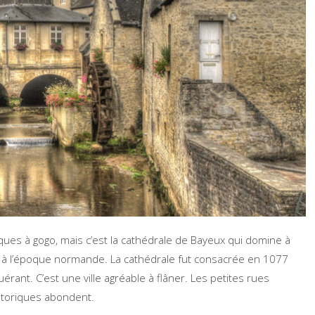
iques à gogo, mais c’est la cathédrale de Bayeux qui domine à
onte à l’époque normande. La cathédrale fut consacrée en 1077
rant. C’est une ville agréable à flâner. Les petites rues
storiques abondent.