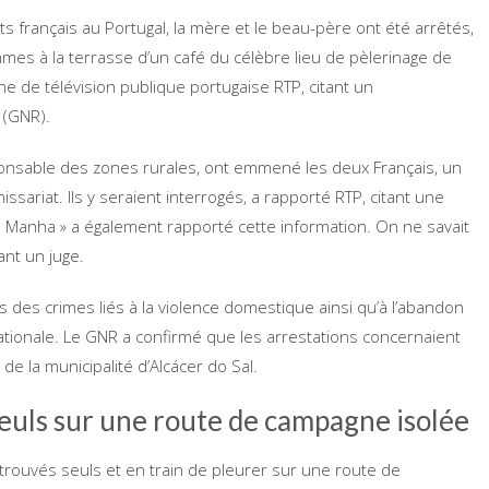
français au Portugal, la mère et le beau-père ont été arrêtés,
es à la terrasse d’un café du célèbre lieu de pèlerinage de
îne de télévision publique portugaise RTP, citant un
 (GNR).
ponsable des zones rurales, ont emmené les deux Français, un
iat. Ils y seraient interrogés, a rapporté RTP, citant une
a Manha » a également rapporté cette information. On ne savait
ant un juge.
es crimes liés à la violence domestique ainsi qu’à l’abandon
e nationale. Le GNR a confirmé que les arrestations concernaient
e la municipalité d’Alcácer do Sal.
euls sur une route de campagne isolée
etrouvés seuls et en train de pleurer sur une route de