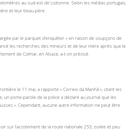
 kilomètres au sud-est de Lisbonne. Selon les médias portugais,
 mère et leur beau-père.
chargée par le parquet d’enquêter « en raison de soupçons de
 lancé les recherches des mineurs et de leur mère après que le
artement de Colmar, en Alsace, a-t-on précisé.
rontière le 11 mai, a rapporté « Correio da Manhã », citant les
, un porte-parole de la police a déclaré au journal que les
 fausses ». Cependant, aucune autre information ne peut être
ir sur l’accotement de la route nationale 253, isolée et peu