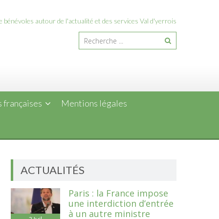
 bénévoles autour de l'actualité et des services Val d'yerrois
 françaises
Mentions légales
ACTUALITÉS
Paris : la France impose
une interdiction d’entrée
à un autre ministre