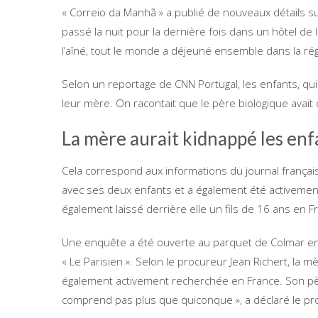
« Correio da Manhã » a publié de nouveaux détails sur l
passé la nuit pour la dernière fois dans un hôtel de l
l’aîné, tout le monde a déjeuné ensemble dans la r
Selon un reportage de CNN Portugal, les enfants, qui
leur mère. On racontait que le père biologique avait
La mère aurait kidnappé les enf
Cela correspond aux informations du journal français
avec ses deux enfants et a également été activement
également laissé derrière elle un fils de 16 ans en F
Une enquête a été ouverte au parquet de Colmar e
« Le Parisien ». Selon le procureur Jean Richert, la m
également activement recherchée en France. Son père, 
comprend pas plus que quiconque », a déclaré le pro