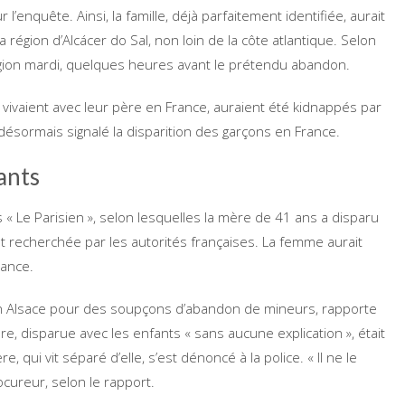
’enquête. Ainsi, la famille, déjà parfaitement identifiée, aurait
a région d’Alcácer do Sal, non loin de la côte atlantique. Selon
égion mardi, quelques heures avant le prétendu abandon.
 vivaient avec leur père en France, auraient été kidnappés par
 désormais signalé la disparition des garçons en France.
ants
 « Le Parisien », selon lesquelles la mère de 41 ans a disparu
 recherchée par les autorités françaises. La femme aurait
rance.
n Alsace pour des soupçons d’abandon de mineurs, rapporte
ère, disparue avec les enfants « sans aucune explication », était
qui vit séparé d’elle, s’est dénoncé à la police. « Il ne le
cureur, selon le rapport.