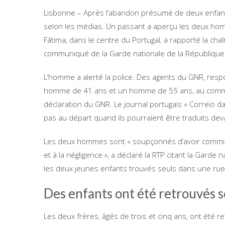
Lisbonne – Après l’abandon présumé de deux enfants 
selon les médias. Un passant a aperçu les deux homm
Fátima, dans le centre du Portugal, a rapporté la cha
communiqué de la Garde nationale de la République
L’homme a alerté la police. Des agents du GNR, res
homme de 41 ans et un homme de 55 ans, au commissar
déclaration du GNR. Le journal portugais « Correio d
pas au départ quand ils pourraient être traduits dev
Les deux hommes sont « soupçonnés d’avoir commis d
et à la négligence », a déclaré la RTP citant la Gard
les deux jeunes enfants trouvés seuls dans une rue d
Des enfants ont été retrouvés s
Les deux frères, âgés de trois et cinq ans, ont été r