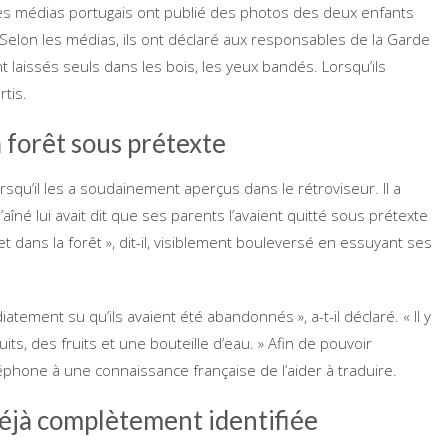
Les médias portugais ont publié des photos des deux enfants
. Selon les médias, ils ont déclaré aux responsables de la Garde
 laissés seuls dans les bois, les yeux bandés. Lorsqu’ils
tis.
 forêt sous prétexte
squ’il les a soudainement aperçus dans le rétroviseur. Il a
l’aîné lui avait dit que ses parents l’avaient quitté sous prétexte
t dans la forêt », dit-il, visiblement bouleversé en essuyant ses
atement su qu’ils avaient été abandonnés », a-t-il déclaré. « Il y
s, des fruits et une bouteille d’eau. » Afin de pouvoir
phone à une connaissance française de l’aider à traduire.
 déjà complètement identifiée