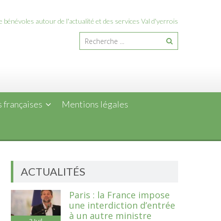
 bénévoles autour de l'actualité et des services Val d'yerrois
 françaises
Mentions légales
ACTUALITÉS
Paris : la France impose
une interdiction d’entrée
à un autre ministre