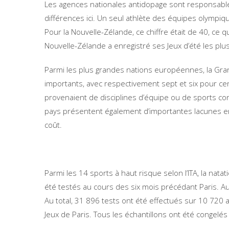
Les agences nationales antidopage sont responsables
différences ici. Un seul athlète des équipes olympiq
Pour la Nouvelle-Zélande, ce chiffre était de 40, ce q
Nouvelle-Zélande a enregistré ses Jeux d’été les plus
Parmi les plus grandes nations européennes, la Gran
importants, avec respectivement sept et six pour cen
provenaient de disciplines d’équipe ou de sports co
pays présentent également d’importantes lacunes en
coût.
Parmi les 14 sports à haut risque selon l’ITA, la nata
été testés au cours des six mois précédant Paris. 
Au total, 31 896 tests ont été effectués sur 10 720 a
Jeux de Paris. Tous les échantillons ont été congelés