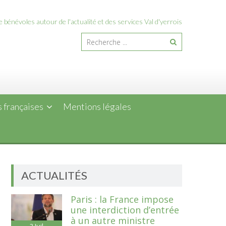
 bénévoles autour de l'actualité et des services Val d'yerrois
 françaises
Mentions légales
ACTUALITÉS
Paris : la France impose
une interdiction d’entrée
à un autre ministre