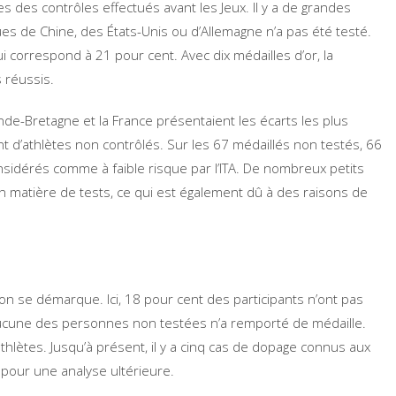
 des contrôles effectués avant les Jeux. Il y a de grandes
ues de Chine, des États-Unis ou d’Allemagne n’a pas été testé.
ui correspond à 21 pour cent. Avec dix médailles d’or, la
 réussis.
de-Bretagne et la France présentaient les écarts les plus
t d’athlètes non contrôlés. Sur les 67 médaillés non testés, 66
nsidérés comme à faible risque par l’ITA. De nombreux petits
 matière de tests, ce qui est également dû à des raisons de
tion se démarque. Ici, 18 pour cent des participants n’ont pas
Aucune des personnes non testées n’a remporté de médaille.
thlètes. Jusqu’à présent, il y a cinq cas de dopage connus aux
 pour une analyse ultérieure.