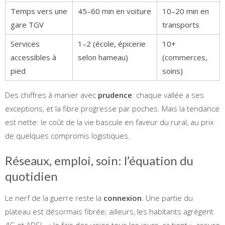
Temps vers une
45–60 min en voiture
10–20 min en
gare TGV
transports
Services
1–2 (école, épicerie
10+
accessibles à
selon hameau)
(commerces,
pied
soins)
Des chiffres à manier avec
prudence
: chaque vallée a ses
exceptions, et la fibre progresse par poches. Mais la tendance
est nette: le coût de la vie bascule en faveur du rural, au prix
de quelques compromis logistiques.
Réseaux, emploi, soin: l’équation du
quotidien
Le nerf de la guerre reste la
connexion
. Une partie du
plateau est désormais fibrée; ailleurs, les habitants agrègent
4G et ADSL. « Je fais des visios tous les jours, ça tient », assure