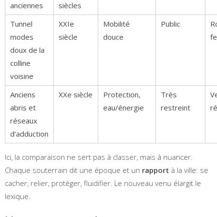
anciennes
siècles
Tunnel
XXIe
Mobilité
Public
R
modes
siècle
douce
f
doux de la
colline
voisine
Anciens
XXe siècle
Protection,
Très
Ve
abris et
eau/énergie
restreint
ré
réseaux
d’adduction
Ici, la comparaison ne sert pas à classer, mais à nuancer.
Chaque souterrain dit une époque et un
rapport
à la ville: se
cacher, relier, protéger, fluidifier. Le nouveau venu élargit le
lexique.