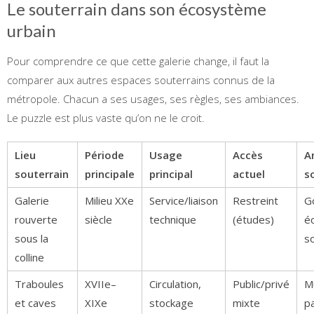
Le souterrain dans son écosystème
urbain
Pour comprendre ce que cette galerie change, il faut la
comparer aux autres espaces souterrains connus de la
métropole. Chacun a ses usages, ses règles, ses ambiances.
Le puzzle est plus vaste qu’on ne le croit.
Lieu
Période
Usage
Accès
A
souterrain
principale
principal
actuel
s
Galerie
Milieu XXe
Service/liaison
Restreint
G
rouverte
siècle
technique
(études)
é
sous la
s
colline
Traboules
XVIIe–
Circulation,
Public/privé
M
et caves
XIXe
stockage
mixte
p