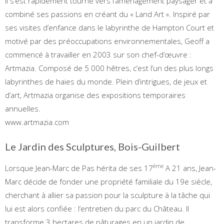
Il s’est rapidement tourné vers l’aménagement paysager et a
combiné ses passions en créant du « Land Art ». Inspiré par
ses visites d’enfance dans le labyrinthe de Hampton Court et
motivé par des préoccupations environnementales, Geoff a
commencé à travailler en 2003 sur son chef-d’œuvre :
Artmazia. Composé de 5 000 hêtres, c’est l’un des plus longs
labyrinthes de haies du monde. Plein d’intrigues, de jeux et
d’art, Artmazia organise des expositions temporaires
annuelles.
www.artmazia.com
Le Jardin des Sculptures, Bois-Guilbert
ème
Lorsque Jean-Marc de Pas hérita de ses 17
A 21 ans, Jean-
Marc décide de fonder une propriété familiale du 19e siècle,
cherchant à allier sa passion pour la sculpture à la tâche qui
lui est alors confiée : l’entretien du parc du Château. Il
transforme 3 hectares de pâturages en un jardin de