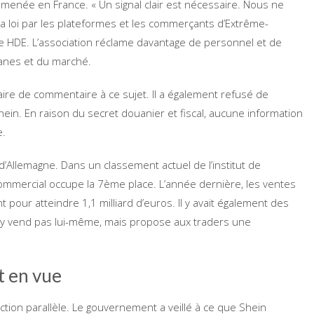
menée en France. « Un signal clair est nécessaire. Nous ne
la loi par les plateformes et les commerçants d’Extrême-
de HDE. L’association réclame davantage de personnel et de
uanes et du marché.
aire de commentaire à ce sujet. Il a également refusé de
ein. En raison du secret douanier et fiscal, aucune information
e.
d’Allemagne. Dans un classement actuel de l’institut de
commercial occupe la 7ème place. L’année dernière, les ventes
our atteindre 1,1 milliard d’euros. Il y avait également des
’y vend pas lui-même, mais propose aux traders une
t en vue
ction parallèle. Le gouvernement a veillé à ce que Shein