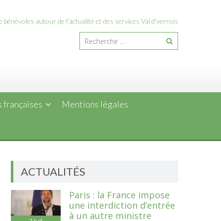
 bénévoles autour de l'actualité et des services Val d'yerrois
 françaises
Mentions légales
ACTUALITÉS
Paris : la France impose
une interdiction d’entrée
à un autre ministre