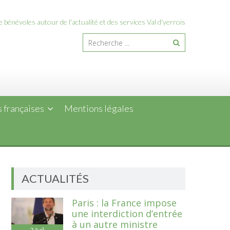
 bénévoles autour de l'actualité et des services Val d'yerrois
 françaises
Mentions légales
ACTUALITÉS
Paris : la France impose
une interdiction d’entrée
à un autre ministre