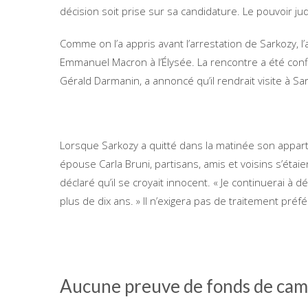
décision soit prise sur sa candidature. Le pouvoir ju
Comme on l’a appris avant l’arrestation de Sarkozy, l’
Emmanuel Macron à l’Élysée. La rencontre a été confi
Gérald Darmanin, a annoncé qu’il rendrait visite à Sa
Lorsque Sarkozy a quitté dans la matinée son appa
épouse Carla Bruni, partisans, amis et voisins s’éta
déclaré qu’il se croyait innocent. « Je continuerai à 
plus de dix ans. » Il n’exigera pas de traitement préf
Aucune preuve de fonds de cam