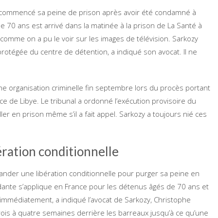
 a commencé sa peine de prison après avoir été condamné à
e 70 ans est arrivé dans la matinée à la prison de La Santé à
omme on a pu le voir sur les images de télévision. Sarkozy
otégée du centre de détention, a indiqué son avocat. Il ne
e organisation criminelle fin septembre lors du procès portant
e Libye. Le tribunal a ordonné l’exécution provisoire du
ler en prison même s’il a fait appel. Sarkozy a toujours nié ces
ration conditionnelle
nder une libération conditionnelle pour purger sa peine en
ante s’applique en France pour les détenus âgés de 70 ans et
médiatement, a indiqué l’avocat de Sarkozy, Christophe
 trois à quatre semaines derrière les barreaux jusqu’à ce qu’une