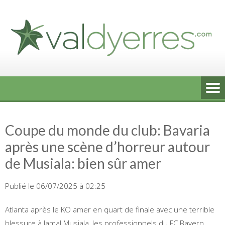
Skip
to
content
Coupe du monde du club: Bavaria
après une scène d’horreur autour
de Musiala: bien sûr amer
Publié le 06/07/2025 à 02:25
Atlanta après le KO amer en quart de finale avec une terrible
blessure à Jamal Musiala, les professionnels du FC Bayern