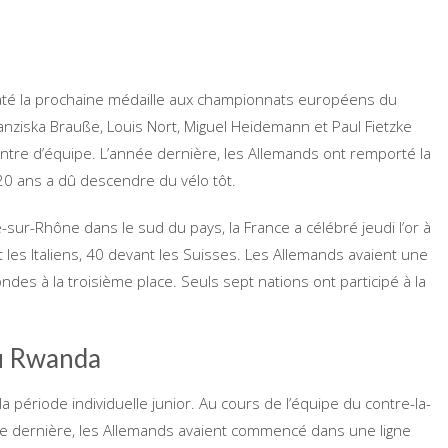
a raté la prochaine médaille aux championnats européens du
ranziska Brauße, Louis Nort, Miguel Heidemann et Paul Fietzke
ontre d’équipe. L’année dernière, les Allemands ont remporté la
 20 ans a dû descendre du vélo tôt.
e-sur-Rhône dans le sud du pays, la France a célébré jeudi l’or à
les Italiens, 40 devant les Suisses. Les Allemands avaient une
des à la troisième place. Seuls sept nations ont participé à la
au Rwanda
a période individuelle junior. Au cours de l’équipe du contre-la-
 dernière, les Allemands avaient commencé dans une ligne