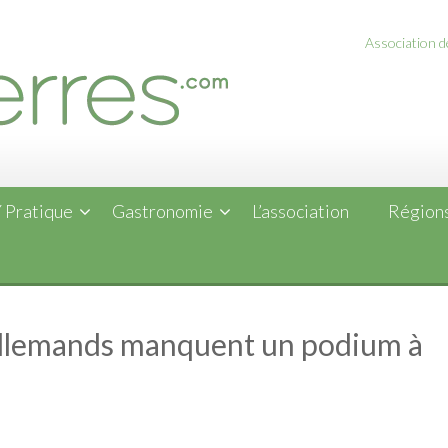
Association de
 Pratique
Gastronomie
L’association
Régions
 Allemands manquent un podium à