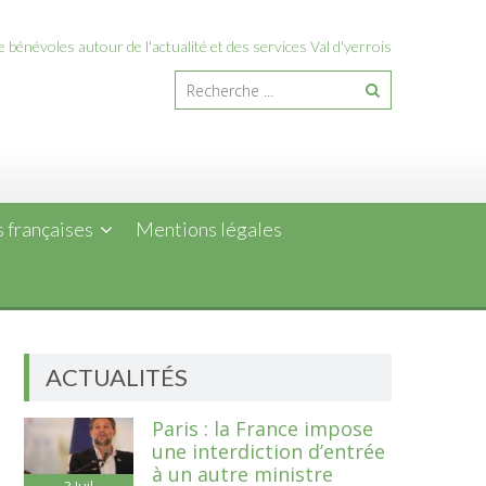
 bénévoles autour de l'actualité et des services Val d'yerrois
 françaises
Mentions légales
ACTUALITÉS
Paris : la France impose
une interdiction d’entrée
à un autre ministre