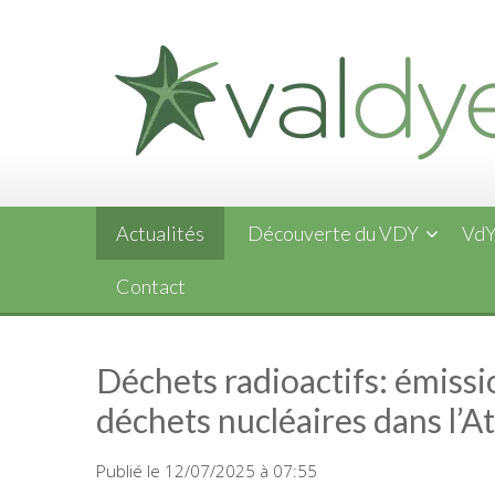
Skip
to
content
Actualités
Découverte du VDY
VdY
Contact
Déchets radioactifs: émissio
déchets nucléaires dans l’A
Publié le 12/07/2025 à 07:55