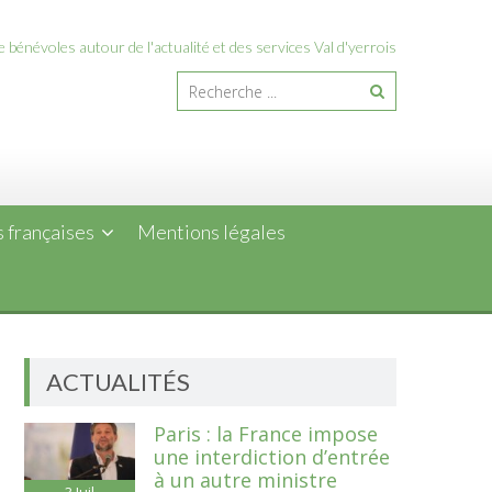
 bénévoles autour de l'actualité et des services Val d'yerrois
 françaises
Mentions légales
ACTUALITÉS
Paris : la France impose
une interdiction d’entrée
à un autre ministre