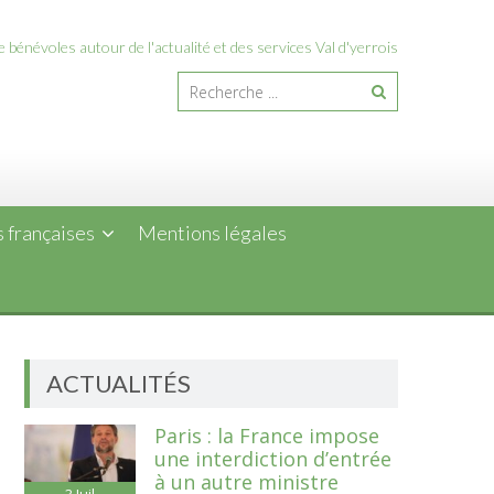
 bénévoles autour de l'actualité et des services Val d'yerrois
 françaises
Mentions légales
ACTUALITÉS
Paris : la France impose
une interdiction d’entrée
à un autre ministre