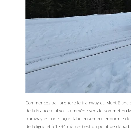
Commencez par prendre le tramway du Mont Blanc de S
de la France et il vous emmène vers le sommet du Mo
tramway est une façon fabuleusement endormie de vo
de la ligne et à 1794 mètres) est un point de départ