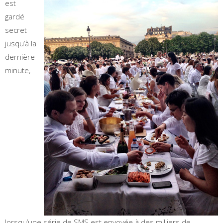
est
gardé
secret
jusqu’à la
dernière
minute,
lorsqu’une série de SMS est envoyée à des milliers de