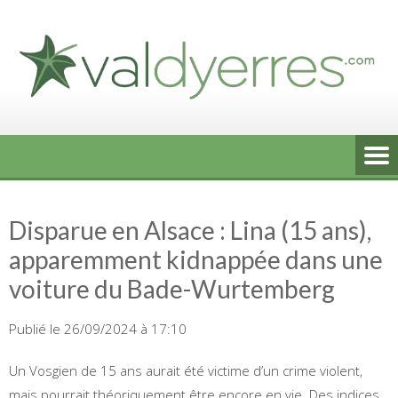
Skip
to
content
Disparue en Alsace : Lina (15 ans),
apparemment kidnappée dans une
voiture du Bade-Wurtemberg
Publié le 26/09/2024 à 17:10
Un Vosgien de 15 ans aurait été victime d’un crime violent,
mais pourrait théoriquement être encore en vie. Des indices