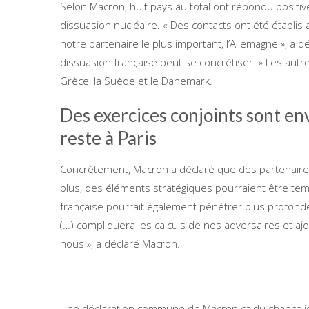
Selon Macron, huit pays au total ont répondu positive
dissuasion nucléaire. « Des contacts ont été établis
notre partenaire le plus important, l’Allemagne », a 
dissuasion française peut se concrétiser. » Les autre
Grèce, la Suède et le Danemark.
Des exercices conjoints sont en
reste à Paris
Concrètement, Macron a déclaré que des partenaires 
plus, des éléments stratégiques pourraient être temp
française pourrait également pénétrer plus profondé
(…) compliquera les calculs de nos adversaires et a
nous », a déclaré Macron.
Une déclaration commune de Macron et du chancelier 