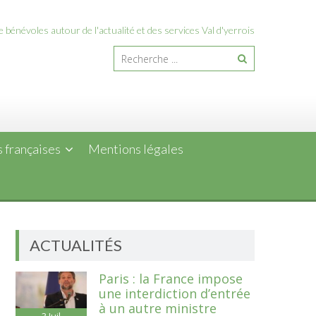
 bénévoles autour de l'actualité et des services Val d'yerrois
 françaises
Mentions légales
ACTUALITÉS
Paris : la France impose
une interdiction d’entrée
à un autre ministre