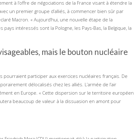
ment à l’offre de négociations de la France visant à étendre la
 avec un premier groupe d’alliés, à commencer bien sûr par
déclaré Macron. « Aujourd’hui, une nouvelle étape de la
s pays intéressés sont la Pologne, les Pays-Bas, la Belgique, la
visageables, mais le bouton nucléaire
pourraient participer aux exercices nucléaires français. De
orairement délocalisés chez les alliés. L’armée de l’air
ment en Europe. « Cette dispersion sur le territoire européen
joutera beaucoup de valeur à la dissuasion en amont pour
Friedrich Merz (CDU) mentionnait déjà la participation