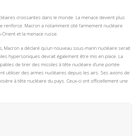
ucléaires croissantes dans le monde. La menace devient plus
se renforce. Macron a notamment cité l’armement nucléaire
en-Orient et la menace russe.
is, Macron a déclaré qu’un nouveau sous-marin nucléaire serait
iles hypersoniques devrait également être mis en place. La
ables de tirer des missiles à tête nucléaire d’une portée
t utiliser des armes nucléaires depuis les airs. Ses avions de
sière à tête nucléaire du pays. Ceux-ci ont officiellement une