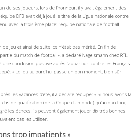
 de ses joueurs, lors de l’honneur, il y avait également des
uipe DFB avait déjà joué le titre de la Ligue nationale contre
btenu avec la troisième place: l’équipe nationale de football
de jeu et ainsi de suite, ce n’était pas mérité. En fin de
artie du match de football », a déclaré Nagelsmann chez RTL.
une conclusion positive après l’apparition contre les Français
bappé: « Le jeu aujourd’hui passe un bon moment, bien sûr
ès les vacances d’été, il a déclaré l’équipe: « Si nous avons la
chs de qualification (de la Coupe du monde) qu’aujourd’hui,
gré les échecs, ils peuvent également jouer dix très bonnes
vaient pas les utiliser.
ns trop impatients »