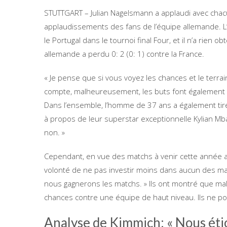
STUTTGART – Julian Nagelsmann a applaudi avec chacun
applaudissements des fans de l’équipe allemande. L’éq
le Portugal dans le tournoi final Four, et il n’a rien o
allemande a perdu 0: 2 (0: 1) contre la France.
« Je pense que si vous voyez les chances et le terrain 
compte, malheureusement, les buts font également p
Dans l’ensemble, l’homme de 37 ans a également tiré 
à propos de leur superstar exceptionnelle Kylian M
non. »
Cependant, en vue des matchs à venir cette année apr
volonté de ne pas investir moins dans aucun des mat
nous gagnerons les matchs. » Ils ont montré que mal
chances contre une équipe de haut niveau. Ils ne pou
Analyse de Kimmich: « Nous étio