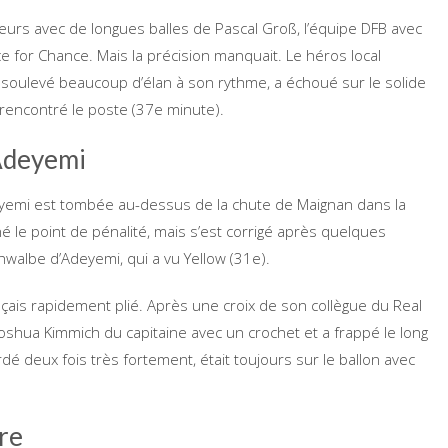
eurs avec de longues balles de Pascal Groß, l’équipe DFB avec
e for Chance. Mais la précision manquait. Le héros local
soulevé beaucoup d’élan à son rythme, a échoué sur le solide
 rencontré le poste (37e minute).
 Adeyemi
Adeyemi est tombée au-dessus de la chute de Maignan dans la
gné le point de pénalité, mais s’est corrigé après quelques
walbe d’Adeyemi, qui a vu Yellow (31e).
çais rapidement plié. Après une croix de son collègue du Real
oshua Kimmich du capitaine avec un crochet et a frappé le long
dé deux fois très fortement, était toujours sur le ballon avec
tre