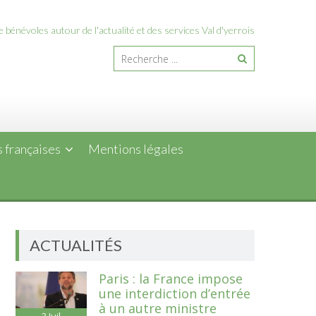
 bénévoles autour de l'actualité et des services Val d'yerrois
 françaises
Mentions légales
ACTUALITÉS
Paris : la France impose
une interdiction d’entrée
à un autre ministre