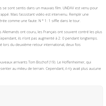
ans se sont sentis dans un mauvais film. UNDAV est venu pour
appé. Mais l’assistant vidéo est intervenu. Remplir une
érée comme une faute. N ° 1: 1 siffle dans le tour.
 Les Allemands ont couru, les Français ont souvent contré les plus
ependant, ils n’ont pas augmenté à 2: 0 pendant longtemps.
 lors du deuxième retour international, deux fois
veaux arrivants Tom Bischof (19). Le Hoffenheimer, qui
nter au milieu de terrain. Cependant, il n’y avait plus aucune