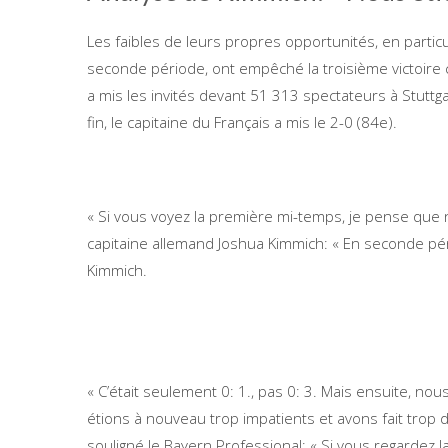
Les faibles de leurs propres opportunités, en particu
seconde période, ont empêché la troisième victoire
a mis les invités devant 51 313 spectateurs à Stutt
fin, le capitaine du Français a mis le 2-0 (84e).
« Si vous voyez la première mi-temps, je pense que 
capitaine allemand Joshua Kimmich: « En seconde pé
Kimmich.
« C’était seulement 0: 1., pas 0: 3. Mais ensuite, n
étions à nouveau trop impatients et avons fait trop d’
souligné le Bayern Professional: « Si vous regardez l