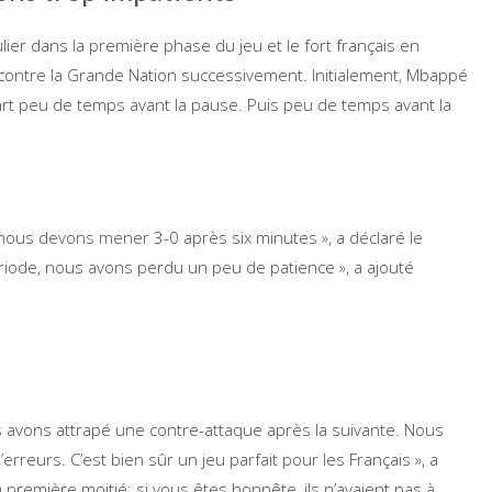
lier dans la première phase du jeu et le fort français en
 contre la Grande Nation successivement. Initialement, Mbappé
gart peu de temps avant la pause. Puis peu de temps avant la
nous devons mener 3-0 après six minutes », a déclaré le
riode, nous avons perdu un peu de patience », a ajouté
ous avons attrapé une contre-attaque après la suivante. Nous
erreurs. C’est bien sûr un jeu parfait pour les Français », a
a première moitié: si vous êtes honnête, ils n’avaient pas à