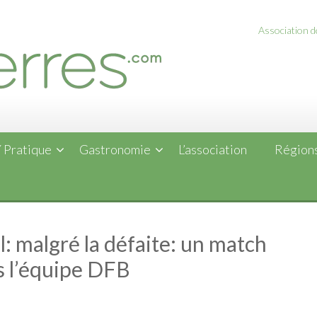
Association de
 Pratique
Gastronomie
L’association
Régions
l: malgré la défaite: un match
s l’équipe DFB