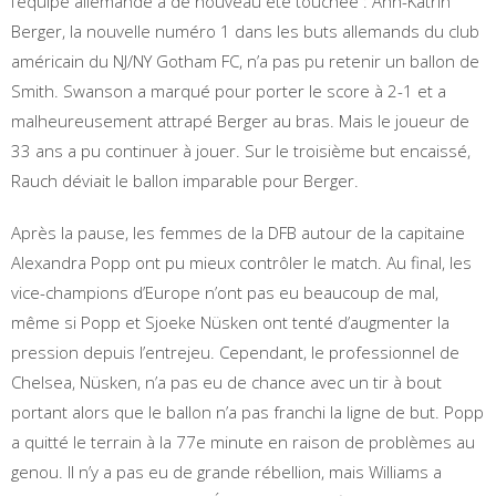
l’équipe allemande a de nouveau été touchée : Ann-Katrin
Berger, la nouvelle numéro 1 dans les buts allemands du club
américain du NJ/NY Gotham FC, n’a pas pu retenir un ballon de
Smith. Swanson a marqué pour porter le score à 2-1 et a
malheureusement attrapé Berger au bras. Mais le joueur de
33 ans a pu continuer à jouer. Sur le troisième but encaissé,
Rauch déviait le ballon imparable pour Berger.
Après la pause, les femmes de la DFB autour de la capitaine
Alexandra Popp ont pu mieux contrôler le match. Au final, les
vice-champions d’Europe n’ont pas eu beaucoup de mal,
même si Popp et Sjoeke Nüsken ont tenté d’augmenter la
pression depuis l’entrejeu. Cependant, le professionnel de
Chelsea, Nüsken, n’a pas eu de chance avec un tir à bout
portant alors que le ballon n’a pas franchi la ligne de but. Popp
a quitté le terrain à la 77e minute en raison de problèmes au
genou. Il n’y a pas eu de grande rébellion, mais Williams a