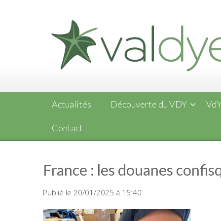
Skip
to
content
Actualités
Découverte du VDY
VdY
Contact
France : les douanes confis
Publié le 20/01/2025 à 15:40