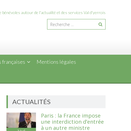
 bénévoles autour de l'actualité et des services Val d'yerrois
 françaises
Mentions légales
ACTUALITÉS
Paris : la France impose
une interdiction d’entrée
à un autre ministre