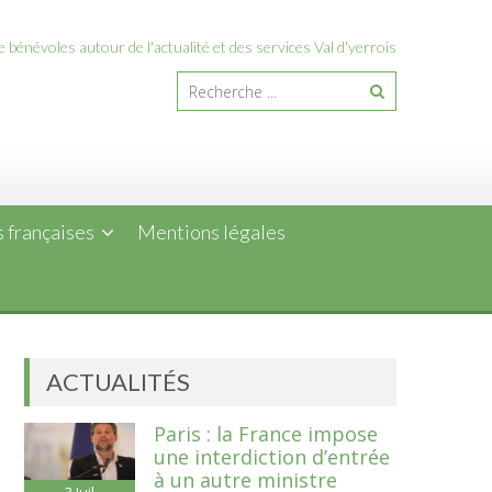
 bénévoles autour de l'actualité et des services Val d'yerrois
 françaises
Mentions légales
ACTUALITÉS
Paris : la France impose
une interdiction d’entrée
à un autre ministre