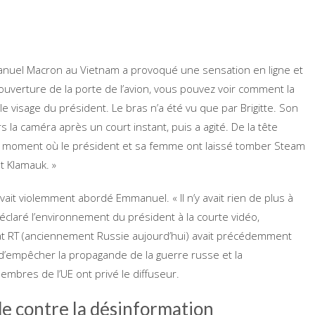
mmanuel Macron au Vietnam a provoqué une sensation en ligne et
uverture de la porte de l’avion, vous pouvez voir comment la
e visage du président. Le bras n’a été vu que par Brigitte. Son
s la caméra après un court instant, puis a agité. De la tête
it un moment où le président et sa femme ont laissé tomber Steam
t Klamauk. »
avait violemment abordé Emmanuel. « Il n’y avait rien de plus à
claré l’environnement du président à la courte vidéo,
État RT (anciennement Russie aujourd’hui) avait précédemment
d’empêcher la propagande de la guerre russe et la
embres de l’UE ont privé le diffuseur.
e contre la désinformation