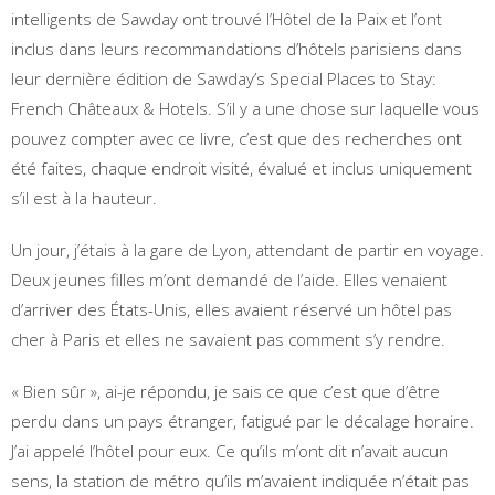
intelligents de Sawday ont trouvé l’Hôtel de la Paix et l’ont
inclus dans leurs recommandations d’hôtels parisiens dans
leur dernière édition de Sawday’s Special Places to Stay:
French Châteaux & Hotels. S’il y a une chose sur laquelle vous
pouvez compter avec ce livre, c’est que des recherches ont
été faites, chaque endroit visité, évalué et inclus uniquement
s’il est à la hauteur.
Un jour, j’étais à la gare de Lyon, attendant de partir en voyage.
Deux jeunes filles m’ont demandé de l’aide. Elles venaient
d’arriver des États-Unis, elles avaient réservé un hôtel pas
cher à Paris et elles ne savaient pas comment s’y rendre.
« Bien sûr », ai-je répondu, je sais ce que c’est que d’être
perdu dans un pays étranger, fatigué par le décalage horaire.
J’ai appelé l’hôtel pour eux. Ce qu’ils m’ont dit n’avait aucun
sens, la station de métro qu’ils m’avaient indiquée n’était pas