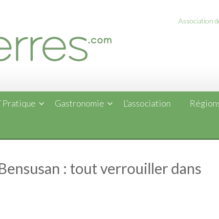
Association de
 Pratique
Gastronomie
L’association
Régions
 Bensusan : tout verrouiller dans