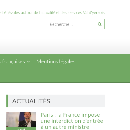
 bénévoles autour de l'actualité et des services Val d'yerrois
 françaises
Mentions légales
ACTUALITÉS
Paris : la France impose
une interdiction d’entrée
à un autre ministre