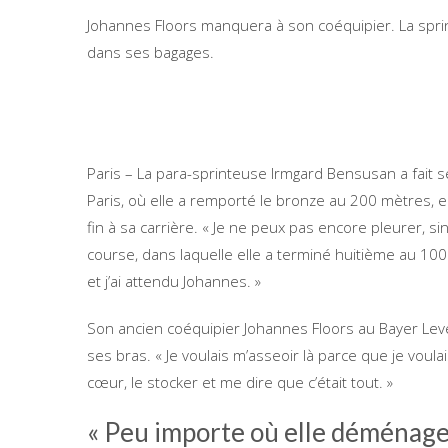
Johannes Floors manquera à son coéquipier. La spri
dans ses bagages.
Paris – La para-sprinteuse Irmgard Bensusan a fait 
Paris, où elle a remporté le bronze au 200 mètres, el
fin à sa carrière. « Je ne peux pas encore pleurer, si
course, dans laquelle elle a terminé huitième au 100 
et j’ai attendu Johannes. »
Son ancien coéquipier Johannes Floors au Bayer Leve
ses bras. « Je voulais m’asseoir là parce que je vou
cœur, le stocker et me dire que c’était tout. »
« Peu importe où elle déménage,