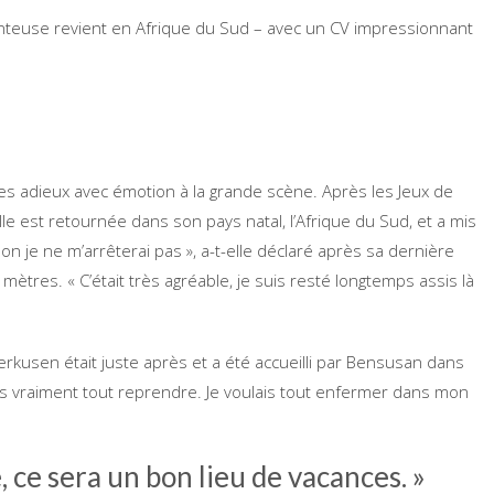
nteuse revient en Afrique du Sud – avec un CV impressionnant
ses adieux avec émotion à la grande scène. Après les Jeux de
le est retournée dans son pays natal, l’Afrique du Sud, et a mis
non je ne m’arrêterai pas », a-t-elle déclaré après sa dernière
mètres. « C’était très agréable, je suis resté longtemps assis là
rkusen était juste après et a été accueilli par Bensusan dans
lais vraiment tout reprendre. Je voulais tout enfermer dans mon
 ce sera un bon lieu de vacances. »