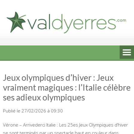
Skip
to
content
Jeux olympiques d’hiver : Jeux
vraiment magiques : l’Italie célèbre
ses adieux olympiques
Publié le 27/02/2026 à 09:30
Vérone – Arrivederci Italie : Les 25es Jeux Olympiques d’hiver
se sont terminés par un spectacle haut en couleur dans