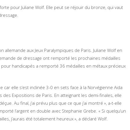
rte pour Juliane Wolf. Elle peut se réjouir du bronze, qui vaut
dressage.
on allemande aux Jeux Paralympiques de Paris. Juliane Wolf en
 allemande de dressage ont remporté les prochaines médailles
ts pour handicapés a remporté 36 médailles en métaux précieux
ale car elle s’est inclinée 3-0 en sets face à la Norvégienne Aida
des Expositions de Paris. En atteignant les demi-finales, elle
çue. Au final, j’ai prévu plus que ce que j’ai montré », a-t-elle
mporté l’argent en double avec Stephanie Grebe. « Si quelqu’un
illes, j’aurais été totalement heureux », a déclaré Wolf.