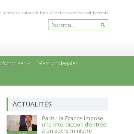
 bénévoles autour de l'actualité et des services Val d'yerrois
 françaises
Mentions légales
ACTUALITÉS
Paris : la France impose
une interdiction d’entrée
à un autre ministre