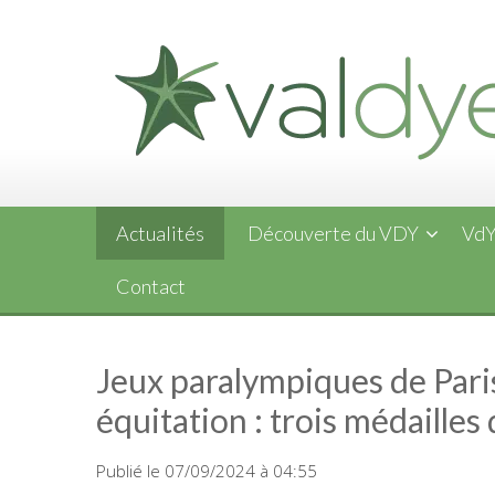
Skip
to
content
Actualités
Découverte du VDY
VdY
Contact
Jeux paralympiques de Paris 
équitation : trois médaille
Publié le 07/09/2024 à 04:55