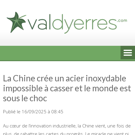
Skip
to
content
La Chine crée un acier inoxydable
impossible à casser et le monde est
sous le choc
Publié le 16/09/2025 à 08:45
Au cœur de l’innovation industrielle, la Chine vient, une fois de
plus, de rabattre les cartes du progrès. Le miracle ne vient ni