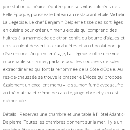
jolie station balnéaire réputée pour ses villas colorées de la
Belle Époque, poussez le bateau au restaurant étoilé Michelin
La Liégeoise. Le chef Benjamin Delpierre tisse des sortilèges
en cuisine pour créer un menu exquis qui comprend des
huîtres à la marmelade de citron confit, du beurre d’algues et
un succulent dessert aux cacahuètes et au chocolat dont je
rêve encore ! Au premier étage, La Liégeoise offre une vue
imprenable sur la mer, parfaite pour les couchers de soleil
extraordinaires qui font la renommée de la Côte d’Opale. Au
rez-de-chaussée se trouve la brasserie L’Aloze qui propose
également un excellent menu – le saumon fumé avec gaufre
au thé matcha et crème de carotte, gingembre et yuzu est
mémorable.
Détails : Réservez une chambre et une table à l’Hôtel Atlantic-
Delpierre. Toutes les chambres donnent sur la mer, il y a un
spa bien-être et une atmosphère tranquille – cet hôtel est un