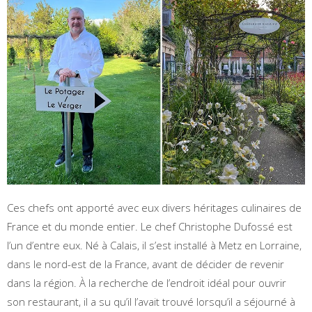
Ces chefs ont apporté avec eux divers héritages culinaires de
France et du monde entier. Le chef Christophe Dufossé est
l’un d’entre eux. Né à Calais, il s’est installé à Metz en Lorraine,
dans le nord-est de la France, avant de décider de revenir
dans la région. À la recherche de l’endroit idéal pour ouvrir
son restaurant, il a su qu’il l’avait trouvé lorsqu’il a séjourné à