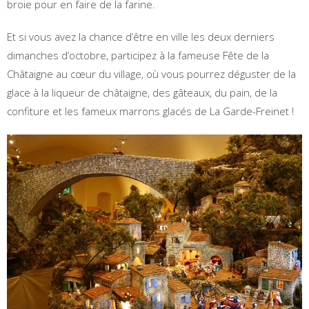
broie pour en faire de la farine.
Et si vous avez la chance d’être en ville les deux derniers
dimanches d’octobre, participez à la fameuse Fête de la
Châtaigne au cœur du village, où vous pourrez déguster de la
glace à la liqueur de châtaigne, des gâteaux, du pain, de la
confiture et les fameux marrons glacés de La Garde-Freinet !