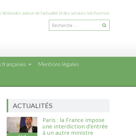
 bénévoles autour de l'actualité et des services Val d'yerrois
 françaises
Mentions légales
ACTUALITÉS
Paris : la France impose
une interdiction d’entrée
à un autre ministre