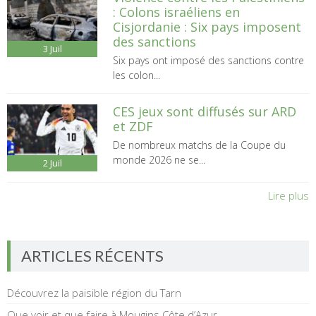
: Colons israéliens en
Cisjordanie : Six pays imposent
des sanctions
3
Juil
Six pays ont imposé des sanctions contre
les colon...
CES jeux sont diffusés sur ARD
et ZDF
De nombreux matchs de la Coupe du
monde 2026 ne se...
2
Juil
Lire plus
ARTICLES RÉCENTS
Découvrez la paisible région du Tarn
Que voir et que faire à Mougins Côte d’Azur