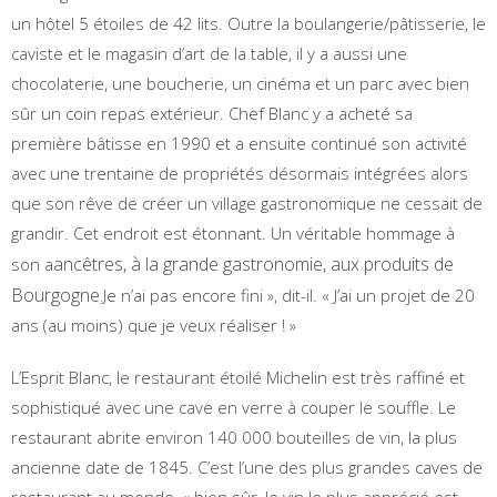
un hôtel 5 étoiles de 42 lits. Outre la boulangerie/pâtisserie, le
caviste et le magasin d’art de la table, il y a aussi une
chocolaterie, une boucherie, un cinéma et un parc avec bien
sûr un coin repas extérieur. Chef Blanc y a acheté sa
première bâtisse en 1990 et a ensuite continué son activité
avec une trentaine de propriétés désormais intégrées alors
que son rêve de créer un village gastronomique ne cessait de
grandir. Cet endroit est étonnant. Un véritable hommage à
ancêtres, à la grande gastronomie, aux produits de
son a
Bourgogne.
Je n’ai pas encore fini », dit-il. « J’ai un projet de 20
ans (au moins) que je veux réaliser ! »
L’Esprit Blanc, le restaurant étoilé Michelin est très raffiné et
sophistiqué avec une cave en verre à couper le souffle. Le
restaurant abrite environ 140 000 bouteilles de vin, la plus
ancienne date de 1845. C’est l’une des plus grandes caves de
restaurant au monde, « bien sûr, le vin le plus apprécié est