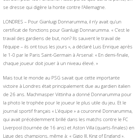
se dresse qui digère la honte contre l’Allemagne.
LONDRES – Pour Gianluigi Donnarumma, il n’y avait qu’un
certificat de fonctions pour Gianluigi Donnarumma. « C’est le
travail des gardiens de but, non? Ils sauvent le travail de
l’équipe – ils ont tous les jours », a déclaré Luis Enrique après
le 1-0 par le Paris Saint-Germain à Arsenal: « En demi-finale,
chaque joueur doit jouer à un niveau élevé. »
Mais tout le monde au PSG savait que cette importante
victoire à Londres était principalement due au gardien italien
de 26 ans. Machmasper Vittinha a donné Donnarumma pour
la photo le trophée pour le joueur le plus utile du jeu. Et le
journal sportif français « L’équipe » a couronné Donnarumma,
qui avait précédemment brillé dans les matchs contre le FC
Liverpool (tournée de 16 ans) et Aston Villa (quarts-finales) en
Ligue des champions, même à: « Gigio III, King of England ».