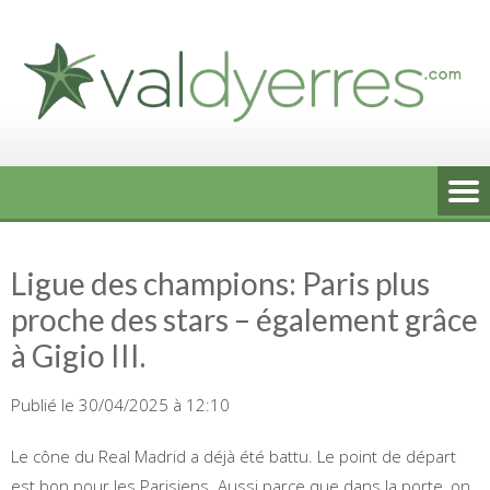
Skip
to
content
Ligue des champions: Paris plus
proche des stars – également grâce
à Gigio III.
Publié le 30/04/2025 à 12:10
Le cône du Real Madrid a déjà été battu. Le point de départ
est bon pour les Parisiens. Aussi parce que dans la porte, on